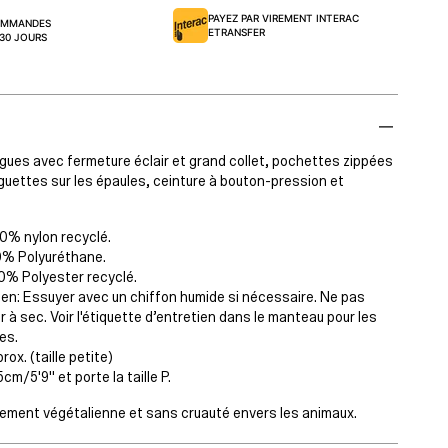
PAYEZ PAR VIREMENT INTERAC
COMMANDES
ETRANSFER
 30 JOURS
es avec fermeture éclair et grand collet, pochettes zippées
guettes sur les épaules, ceinture à bouton-pression et
00% nylon recyclé.
0% Polyuréthane.
00% Polyester recyclé.
tien: Essuyer avec un chiffon humide si nécessaire. Ne pas
r à sec. Voir l'étiquette d’entretien dans le manteau pour les
es.
ox. (taille petite)
m/5'9" et porte la taille P.
rement végétalienne et sans cruauté envers les animaux.