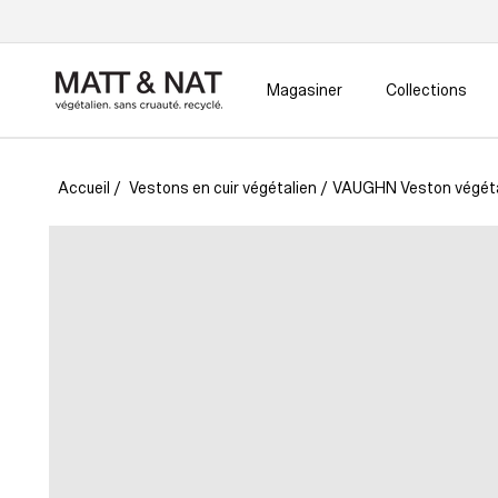
Ignorer
et passer
au
contenu
Magasiner
Collections
Accueil
/
Vestons en cuir végétalien
/
VAUGHN Veston végéta
Passer aux
informations
produits