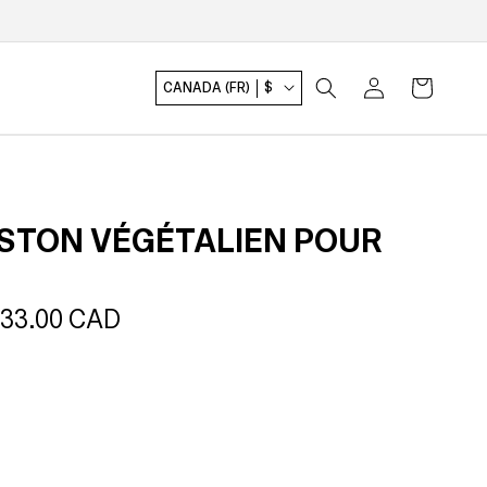
Connexion
Panier
CANADA (FR)
$
STON VÉGÉTALIEN POUR
ix
133.00 CAD
ldé