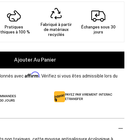
Fabriqué à partir
Pratiques
Échanges sous 30
de matériaux
thiques à 100 %
jours
recyclés
Ajouter Au Panier
Affirm
lonnés avec
. Vérifiez si vous êtes admissible lors du
PAYEZ PAR VIREMENT INTERAC
COMMANDES
ETRANSFER
 30 JOURS
s non toxiques, cette mousse antisalissure écologique à