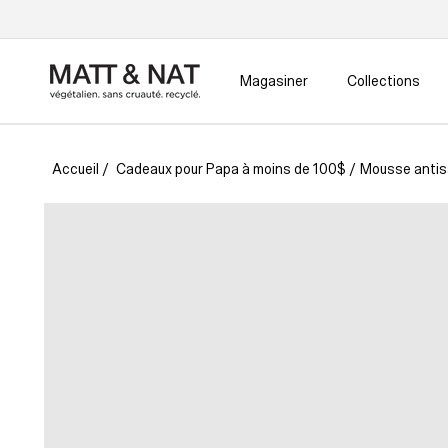
Ignorer
et passer
au
contenu
Magasiner
Collections
Accueil
/
Cadeaux pour Papa à moins de 100$
/
Mousse antis
Passer aux
informations
produits