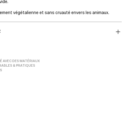
vide.
rement végétalienne et sans cruauté envers les animaux.
R
É AVEC DES MATÉRIAUX
RABLES & PRATIQUES
S