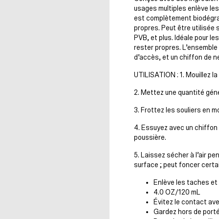
usages multiples enlève les
est complètement biodégrad
propres. Peut être utilisée 
PVB, et plus. Idéale pour l
rester propres. L’ensemble i
d’accès, et un chiffon de n
UTILISATION : 1. Mouillez la
2. Mettez une quantité gén
3. Frottez les souliers en 
4. Essuyez avec un chiffon 
poussière.
5. Laissez sécher à l’air p
surface ; peut foncer certa
Enlève les taches et 
4.0 OZ/120 mL
Évitez le contact ave
Gardez hors de port