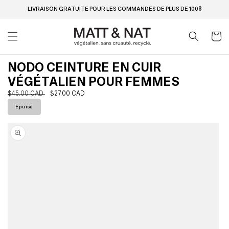
Ignorer
et passer
LIVRAISON GRATUITE POUR LES COMMANDES DE PLUS DE 100$
au
contenu
Panier
NODO CEINTURE EN CUIR
VÉGÉTALIEN POUR FEMMES
Prix
$45.00 CAD
Prix
$27.00 CAD
habituel
soldé
Épuisé
Passer aux
informations
produits