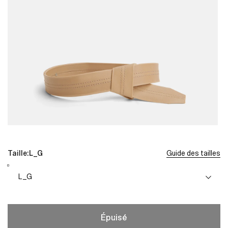
Ouvrir
O
le
l
média
Taille:
L_G
Guide des tailles
1
dans
une
fenêtre
f
modale
Épuisé