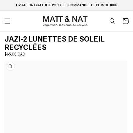
Ignorer
et passer
LIVRAISON GRATUITE POUR LES COMMANDES DE PLUS DE 100$
au
contenu
Panier
JAZI-2 LUNETTES DE SOLEIL
RECYCLÉES
Prix
$65.00 CAD
Passer aux
habituel
informations
produits