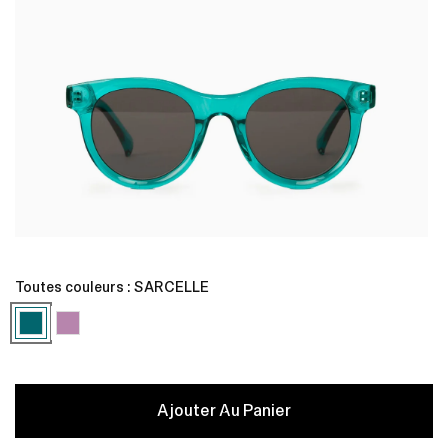
Ouvrir
O
le
l
média
Toutes couleurs :
SARCELLE
1
1
dans
une
fenêtre
f
modale
Ajouter Au Panier