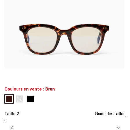
Ouvrir
O
le
l
média
1
1
Couleurs en vente :
Brun
dans
une
fenêtre
f
modale
Taille:
2
Guide des tailles