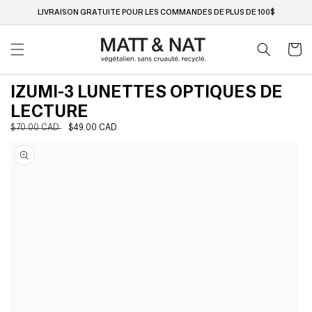
Ignorer
et passer
LIVRAISON GRATUITE POUR LES COMMANDES DE PLUS DE 100$
au
contenu
Panier
IZUMI-3 LUNETTES OPTIQUES DE
LECTURE
Prix
$70.00 CAD
Prix
$49.00 CAD
Passer aux
habituel
soldé
informations
produits