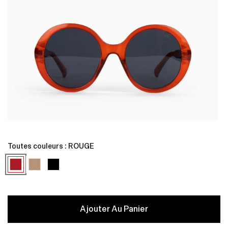
Ouvrir
O
le
l
média
Toutes couleurs :
ROUGE
1
1
dans
une
fenêtre
f
modale
Ajouter Au Panier