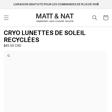
Ignorer
et passer
LIVRAISON GRATUITE POUR LES COMMANDES DE PLUS DE 100$
au
contenu
Panier
CRYO LUNETTES DE SOLEIL
RECYCLÉES
Prix
$65.00 CAD
Passer aux
habituel
informations
produits