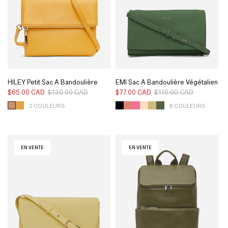
HILEY Petit Sac À Bandoulière
EMI Sac À Bandoulière Végétalien
Végétalien - Loom
- Pureté
$65.00 CAD
$130.00 CAD
Prix
Prix
$77.00 CAD
$110.00 CAD
Prix
Prix
habituel
soldé
habituel
soldé
2 COULEURS
6 COULEURS
EN VENTE
EN VENTE