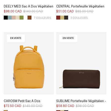
DEELY MED Sac À Dos Végétalien
CENTRAL Portefeuille Végétalien
- Vintage
- Pureté
$98.00 CAD
$140.00 CAD
Prix
Prix
$51.00 CAD
$85.00 CAD
Prix
Prix
habituel
soldé
habituel
soldé
7 COULEURS
3 COULEURS
EN VENTE
EN VENTE
CAROSM Petit Sac À Dos
SUBLIME Portefeuille Végétalien -
Végétalien - Loom
Pureté
$72.50 CAD
$145.00 CAD
Prix
Prix
$58.80 CAD
$98.00 CAD
Prix
Prix
habituel
soldé
habituel
soldé