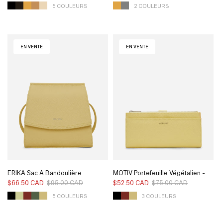
5 COULEURS
2 COULEURS
EN VENTE
EN VENTE
ERIKA Sac À Bandoulière
MOTIV Portefeuille Végétalien -
Végétalien - Pureté
Pureté
$66.50 CAD
$95.00 CAD
Prix
Prix
$52.50 CAD
$75.00 CAD
Prix
Prix
habituel
soldé
habituel
soldé
5 COULEURS
3 COULEURS