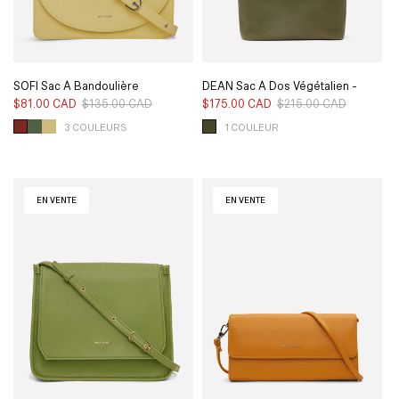
SOFI Sac À Bandoulière
DEAN Sac À Dos Végétalien -
Végétalien - Pureté
Vintage
$81.00 CAD
$135.00 CAD
Prix
Prix
$175.00 CAD
$215.00 CAD
Prix
Prix
habituel
soldé
habituel
soldé
3 COULEURS
1 COULEUR
EN VENTE
EN VENTE