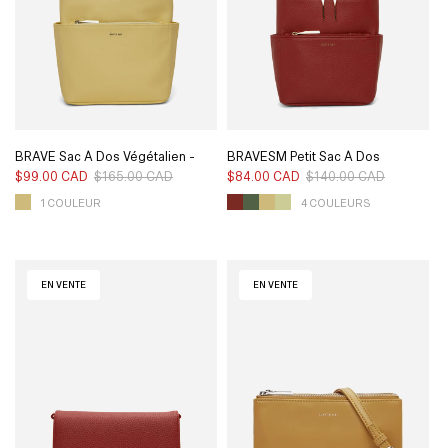
BRAVE Sac À Dos Végétalien -
BRAVESM Petit Sac À Dos
Pureté
Végétalien - Pureté
$99.00 CAD
$165.00 CAD
Prix
Prix
$84.00 CAD
$140.00 CAD
Prix
Prix
habituel
soldé
habituel
soldé
1 COULEUR
4 COULEURS
EN VENTE
EN VENTE