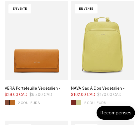
EN VENTE
EN VENTE
VERA Portefeuille Végétalien -
NAVA Sac À Dos Végétalien -
Arbor
Pureté
$39.00 CAD
$65.00 CAD
Prix
Prix
$102.00 CAD
$170.00 CAD
Prix
Prix
habituel
soldé
habituel
soldé
2 COULEURS
2 COULEURS
EN VENTE
EN VENTE