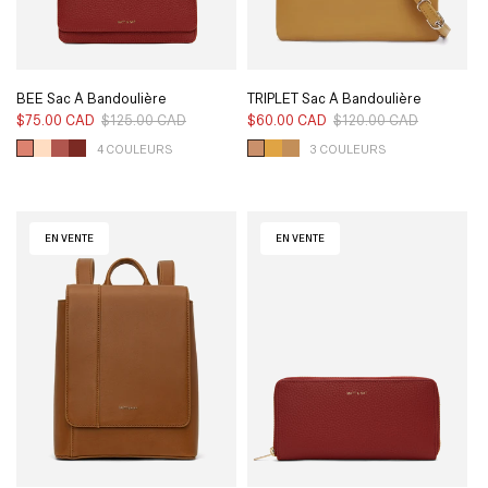
BEE Sac À Bandoulière
TRIPLET Sac À Bandoulière
Végétalien - Pureté
Végétalien - Loom
$75.00 CAD
$125.00 CAD
Prix
Prix
$60.00 CAD
$120.00 CAD
Prix
Prix
habituel
soldé
habituel
soldé
4 COULEURS
3 COULEURS
EN VENTE
EN VENTE