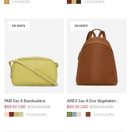
1 COULEUR
3 COULEURS
EN VENTE
EN VENTE
PAIR Sac À Bandoulière
ARIES Sac À Dos Végétalien -
Végétalien - Pureté
Vintage
$69.00 CAD
$115.00 CAD
Prix
Prix
$93.00 CAD
$155.00 CAD
Prix
Prix
habituel
soldé
habituel
soldé
4 COULEURS
5 COULEURS