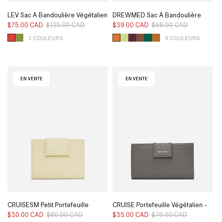
LEV Sac À Bandoulière Végétalien
DREWMED Sac À Bandoulière
- Vintage
Végétalien - Arbor
$75.00 CAD
$125.00 CAD
Prix
Prix
$39.00 CAD
$65.00 CAD
Prix
Prix
habituel
soldé
habituel
soldé
2 COULEURS
6 COULEURS
EN VENTE
EN VENTE
CRUISESM Petit Portefeuille
CRUISE Portefeuille Végétalien -
Végétalien - Loom
Loom
$30.00 CAD
$60.00 CAD
Prix
Prix
$35.00 CAD
$70.00 CAD
Prix
Prix
habituel
soldé
habituel
soldé