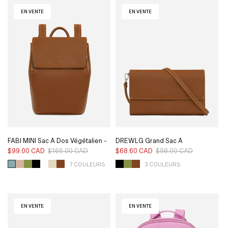
EN VENTE
EN VENTE
FABI MINI Sac À Dos Végétalien -
DREWLG Grand Sac À
Vintage
Bandoulière Végétalien - Vintage
$99.00 CAD
$165.00 CAD
Prix
Prix
$68.60 CAD
$98.00 CAD
Prix
Prix
habituel
soldé
habituel
soldé
7 COULEURS
3 COULEURS
EN VENTE
EN VENTE