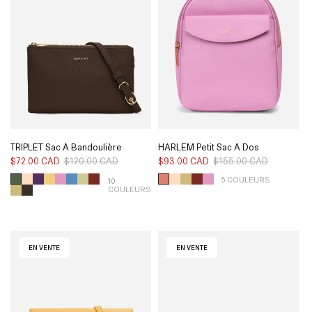
TRIPLET Sac À Bandoulière
HARLEM Petit Sac À Dos
Végétalien - Pureté
Végétalien - Pureté
$72.00 CAD
$120.00 CAD
Prix
Prix
$93.00 CAD
$155.00 CAD
Prix
Prix
habituel
soldé
habituel
soldé
5 COULEURS
10
COULEURS
EN VENTE
EN VENTE