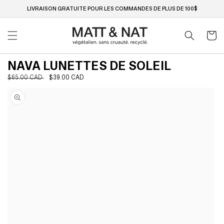
Ignorer
et passer
LIVRAISON GRATUITE POUR LES COMMANDES DE PLUS DE 100$
au
contenu
Panier
NAVA LUNETTES DE SOLEIL
Prix
$65.00 CAD
Prix
$39.00 CAD
Passer aux
habituel
soldé
informations
produits