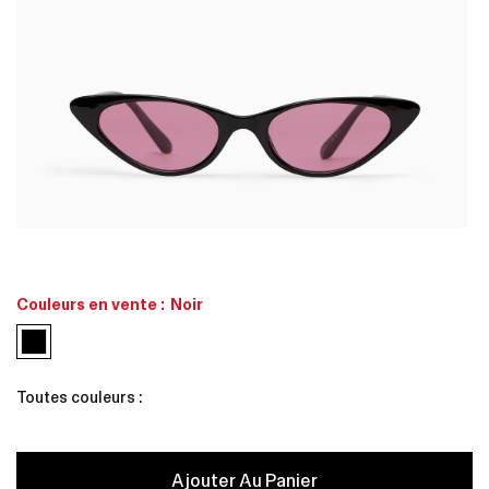
Ouvrir
O
le
l
média
1
Couleurs en vente :
Noir
dans
une
fenêtre
f
modale
Toutes couleurs :
Ajouter Au Panier