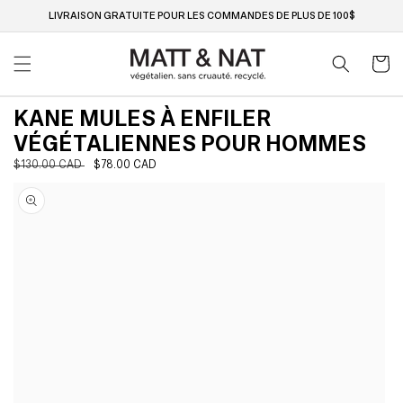
Ignorer
et passer
LIVRAISON GRATUITE POUR LES COMMANDES DE PLUS DE 100$
au
contenu
Panier
KANE MULES À ENFILER
VÉGÉTALIENNES POUR HOMMES
Prix
$130.00 CAD
Prix
$78.00 CAD
Passer aux
habituel
soldé
informations
produits