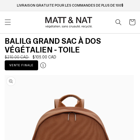
Ignorer
et passer
LIVRAISON GRATUITE POUR LES COMMANDES DE PLUS DE 100$
au
contenu
Panier
BALILG GRAND SAC À DOS
VÉGÉTALIEN - TOILE
Prix
$210.00 CAD
Prix
$105.00 CAD
habituel
soldé
VENTE FINALE
Passer aux
informations
produits